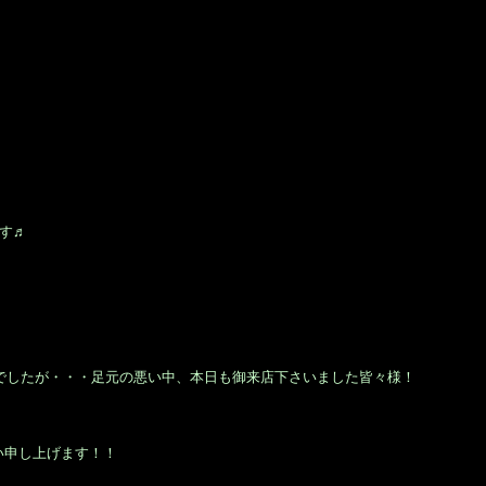
す♬
e)でしたが・・・足元の悪い中、本日も御来店下さいました皆々様！
い申し上げます！！
す。美容師・スタイリスト：倉橋 豪(くらはし ごう)、堂丸 真代(どうまる まさよ)