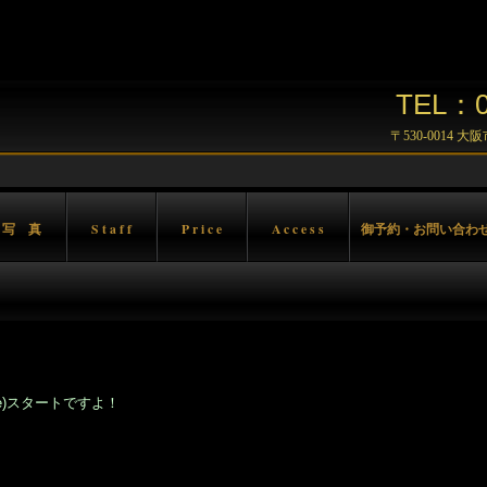
TEL：06
〒530-0014 
 写 真
S t a f f
P r i c e
A c c e s s
御予約・お問い合わ
e)スタートですよ！