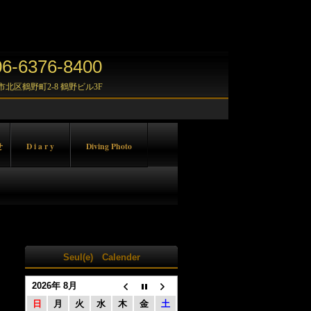
-6376-8400
大阪市北区鶴野町2-8 鶴野ビル3F
せ
D i a r y
Diving Photo
Seul(e) Calender
2026年 8月
日
月
火
水
木
金
土