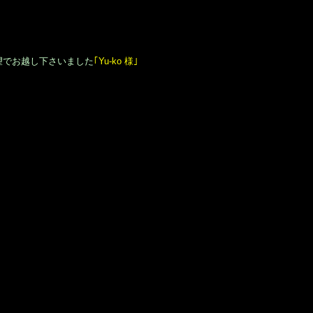
望でお越し下さいました
｢Yu-ko 様｣