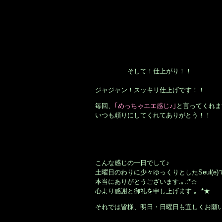
そして！仕上がり！！
ジャジャン！スッキリ仕上げです！！
毎回、
｢めっちゃエエ感じ♪｣
と言ってくれま
いつも頼りにしてくれてありがとう！！
こんな感じの一日でして♪
土曜日のわりに少々ゆっくりとしたSeul(
本当にありがとうございます.｡.:*☆
心より感謝と御礼を申し上げます.｡.:*★
それでは皆様、明日・日曜日も宜しくお願
大阪市北区鶴野町のヘアサロン。梅田・茶屋町･中崎町近く、完全予約制の美容室｢Seul(e)スール｣のホームページで