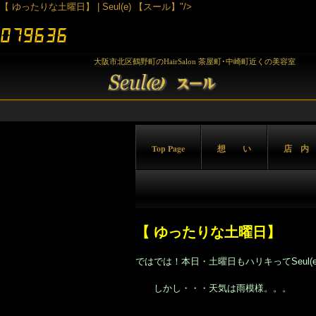
【 ゆったりな土曜日】 | Seul(e) 【スール】"/>
大阪市北区鶴野町のHairSalon 茶屋町･中崎町近くの美容室
Top Page
想 い
店 内
【 ゆったりな土曜日】
ではでは！本日・土曜日もハリキってSeul(
しかし・・・天気は雨模様。。。