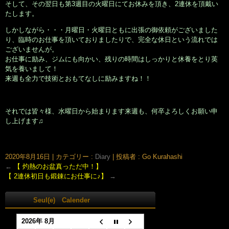
そして、その翌日も第3週目の火曜日にてお休みを頂き、2連休を頂戴い
たします。
しかしながら・・・月曜日・火曜日ともに出張の御依頼がございました
り、臨時のお仕事を頂いておりましたりで、完全な休日という流れでは
ございませんが。
お仕事に励み、ジムにも向かい、残りの時間はしっかりと休養をとり英
気を養いまして！
来週も全力で技術とおもてなしに励みますね！！
それでは皆々様、水曜日から始まります来週も、何卒よろしくお願い申
し上げます♫
大阪市北区鶴野町のヘアサロン。梅田・茶屋町･中崎町近く、完全予約制の美容室｢Seul(e)スール｣のホームページです。美容師・スタイリスト：倉橋 豪(くらはし ごう)、堂丸 真代(どうまる
まさよ)
2020年8月16日
|
カテゴリー :
Diary
|
投稿者 : Go Kurahashi
←
【 灼熱のお盆真っただ中！】
【 2連休初日も鍛錬にお仕事に♪】
→
Seul(e) Calender
2026年 8月