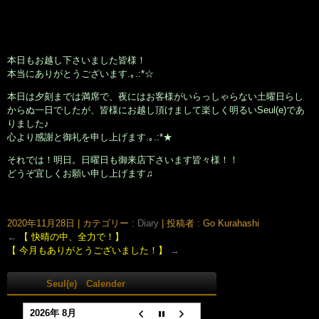
本日もお越し下さいました皆様！
本当にありがとうございます.｡.:*☆
本日は夕刻までは満席で、夜にはお客様がいらっしゃらない土曜日らし
からぬ一日でしたが、皆様にお越し頂けまして楽しく明るいSeul(e)であ
りました♪
心より感謝と御礼を申し上げます.｡.:*★
それでは！明日。日曜日も御来店下さいます皆々様！！
どうぞ宜しくお願い申し上げます♫
大阪市北区鶴野町のヘアサロン。梅田・茶屋町･中崎町近く、完全予約制の美容室｢Seul(e)スール｣のホームページです。美容師・スタイリスト：倉橋 豪(くらはし ごう)、堂丸 真代(どうまる
まさよ)
2020年11月28日
|
カテゴリー :
Diary
|
投稿者 : Go Kurahashi
←
【 快晴の中、全力で！】
【 今月もありがとうございました！】
→
Seul(e) Calender
2026年 8月