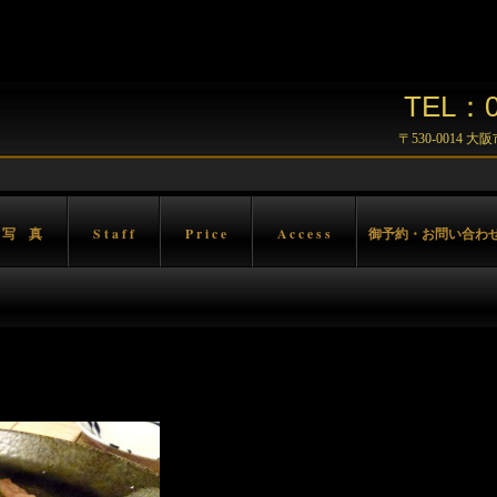
TEL：06
〒530-0014 
 写 真
S t a f f
P r i c e
A c c e s s
御予約・お問い合わ