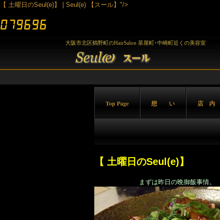
【 土曜日のSeul(e)】 | Seul(e) 【スール】"/>
大阪市北区鶴野町のHairSalon 茶屋町･中崎町近くの美容室
Top Page
想 い
店 内
【 土曜日のSeul(e)】
まずは昨日の晩御飯事情。