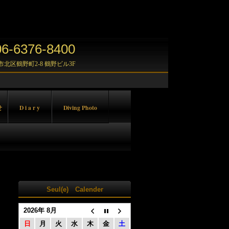
-6376-8400
大阪市北区鶴野町2-8 鶴野ビル3F
せ
D i a r y
Diving Photo
Seul(e) Calender
2026年 8月
日
月
火
水
木
金
土