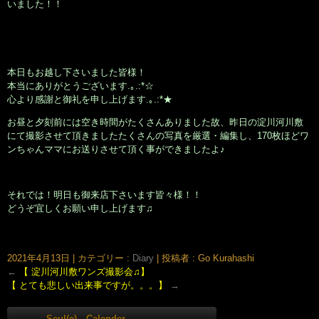
いました！！
本日もお越し下さいました皆様！
本当にありがとうございます.｡.:*☆
心より感謝と御礼を申し上げます.｡.:*★
お昼と夕刻前には空き時間がたくさんありました故、昨日の淀川河川敷
にて撮影させて頂きましたたくさんの写真を厳選・編集し、170枚ほどワ
ンちゃんママにお送りさせて頂く事ができましたよ♪
それでは！明日も御来店下さいます皆々様！！
どうぞ宜しくお願い申し上げます♫
大阪市北区鶴野町のヘアサロン。梅田・茶屋町･中崎町近く、完全予約制の美容室｢Seul(e)スール｣のホームページです。美容師・スタイリスト：倉橋 豪(くらはし ごう)、堂丸 真代(どうまる
まさよ)
2021年4月13日
|
カテゴリー :
Diary
|
投稿者 : Go Kurahashi
←
【 淀川河川敷ワンズ撮影会♫】
【 とても悲しい出来事ですが。。。】
→
Seul(e) Calender