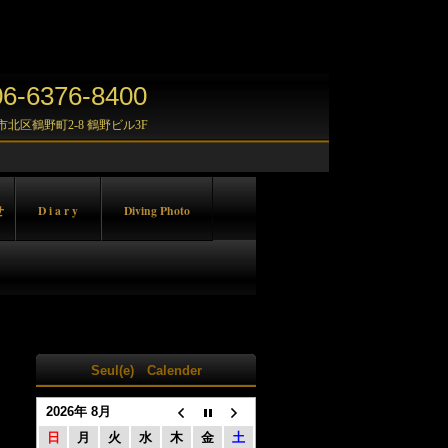
-6376-8400
大阪市北区鶴野町2-8 鶴野ビル3F
せ
D i a r y
Diving Photo
Seul(e) Calender
2026年 8月
日
月
火
水
木
金
土