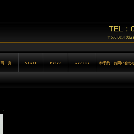
TEL：06
〒530-0014 
 写 真
S t a f f
P r i c e
A c c e s s
御予約・お問い合わ
】
・・