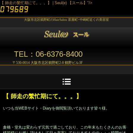
【 師走の繁忙期にて。。。】 | Seul(e) 【スール】"/>
大阪市北区鶴野町のHairSalon 茶屋町･中崎町近くの美容室
TEL：06-6376-8400
〒530-0014 大阪市北区鶴野町2-8 鶴野ビル3F
【 師走の繁忙期にて。。。】
いつも当WEBサイト・Diaryを御閲覧頂いております皆々様。
倉橋・堂丸は変わらず元気で過ごしており、この年末もたくさんのお客
様皆様にお越し頂けまして日々充実しておりますものの・・・時間がま