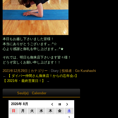
本日もお越し下さいました皆様！
本当にありがとうございます.｡.:*☆
心より感謝と御礼を申し上げます.｡.:*★
それでは、明日も御来店下さいます皆々様！
どうぞ宜しくお願い申し上げます！！
2021年12月29日
|
カテゴリー :
Diary
|
投稿者 : Go Kurahashi
←
【 ダイバー仲間さん御来店！からの忘年会♪】
【 2021年・最終営業日！】
→
Seul(e) Calender
2026年 8月
日
月
火
水
木
金
土
1