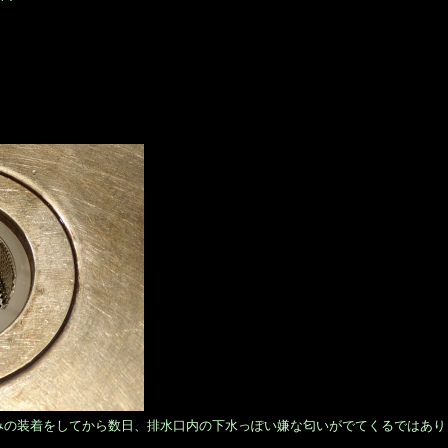
みの装着をしてから数日、排水口内の下水っぽい嫌な匂いがでてくるではあり