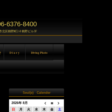
-6376-8400
大阪市北区鶴野町2-8 鶴野ビル3F
せ
D i a r y
Diving Photo
Seul(e) Calender
2026年 8月
日
月
火
水
木
金
土