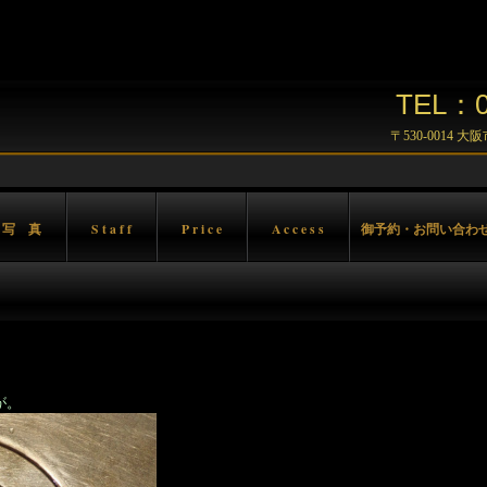
TEL：06
〒530-0014 
 写 真
S t a f f
P r i c e
A c c e s s
御予約・お問い合わ
が。