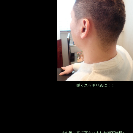
鋭くスッキリめに！！
その後に来て下さいました御家族様♪