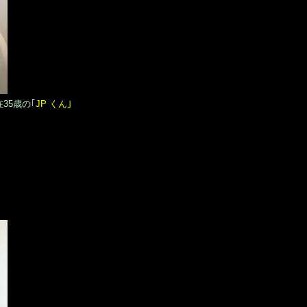
35歳の
｢JP くん｣
・