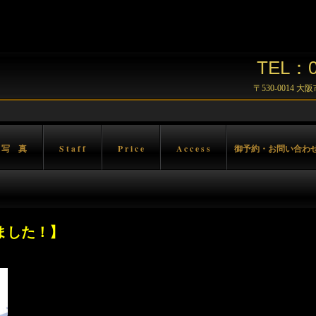
TEL：06
〒530-0014 
 写 真
S t a f f
P r i c e
A c c e s s
御予約・お問い合わ
ました！】