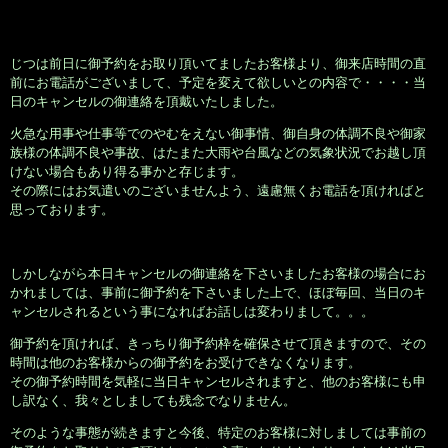
じつは前日に御予約をお取り頂いてましたお客様より、御来店時間の直
前にお電話がございまして、予定を変えて欲しいとの内容で・・・・当
日のキャンセルの御連絡を頂戴いたしました。
火急な用事や仕事等でのやむをえない御事情、御自身の体調不良や御家
族様の体調不良や事故、はたまた大雨や台風などの気象状況でお越し頂
けない場合もあり得る事かと存じます。
その際にはお気遣いのございませんよう、遠慮無くお電話を頂ければと
思っております。
しかしながら本日キャンセルの御連絡を下さいましたお客様の場合にお
かれましては、事前に御予約を下さいました上で、ほぼ毎回、当日のキ
ャンセルされるという事になればお話しは変わりまして。。。
御予約を頂ければ、きっちり御予約枠を確保させて頂きますので、その
時間は他のお客様からの御予約をお受けできなくなります。
その御予約時間を気軽に当日キャンセルされますと、他のお客様にも申
し訳なく、我々としましても残念でなりません。
そのような事態が続きますと今後、特定のお客様に対しましては事前の