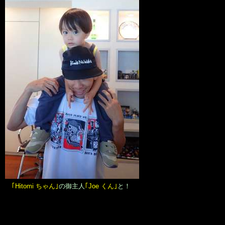
｢Hitomi ちゃん｣
の御主人
｢Joe くん｣
と！