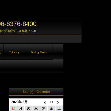
-6376-8400
大阪市北区鶴野町2-8 鶴野ビル3F
せ
D i a r y
Diving Photo
Seul(e) Calender
2026年 8月
日
月
火
水
木
金
土