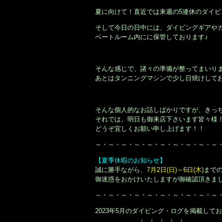
夏に向けて！直近では来週の5連休のダイ
そして今日の日中には、ダイビングギアやカメ
ベートルーム内にに保管しております♪
そんな感じで、諸々の準備が整ってまいり
あとはタンニングマシンで少し日焼けして
そんな個人的なお話しばかりですが、きっ
それでは、明日も御来店下さいます皆々様
どうぞ宜しくお願い申し上げます！！
～・～・～・～・～・～・～・～・～・～
【夏季休暇のお知らせ】
誠に勝手ながら、
7月2日(日)～6日(木)
までの
御迷惑をおかけいたしますが御確認頂きま
～・～・～・～・～・～・～・～・～・～
2023年5月のダイビング・ログを掲載して
↓ ↓ ↓ ↓ ↓