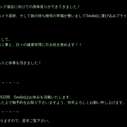
ビング遠征に向けての身体造りができてきました！
ラ器材、そして旅の持ち物等の準備が整いましてSeul(e)に運び込みプライ
まして。
おく事と、日々の健康管理に引き続き努めます！！
ちりと休養を頂きました！
！
・～・～・～
5日間、Seul(e)はお休みを頂戴いたします。
した上で御予約をお取り下さいますよう、何卒よろしくお願い申し上げます。
・～・～・～
おりますので、是非ご覧下さい。