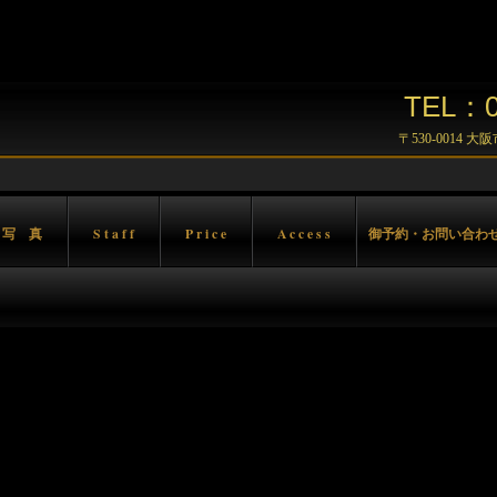
TEL：06
〒530-0014 
 写 真
S t a f f
P r i c e
A c c e s s
御予約・お問い合わ