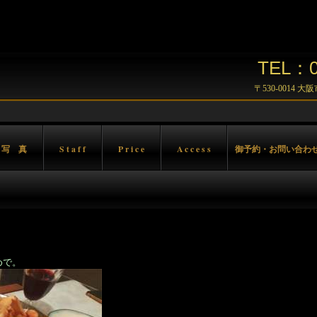
TEL：06
〒530-0014 
 写 真
S t a f f
P r i c e
A c c e s s
御予約・お問い合わ
で。