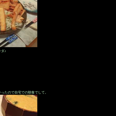
ダ♪
かったので自宅での朝食でして。