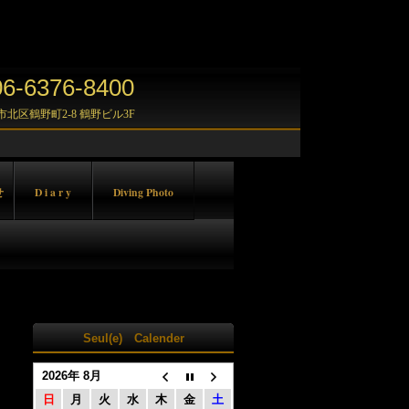
-6376-8400
大阪市北区鶴野町2-8 鶴野ビル3F
せ
D i a r y
Diving Photo
Seul(e) Calender
2026年 8月
日
月
火
水
木
金
土