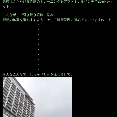
最後はふたたび腹直筋のトレーニングをアブドミナルベンチで20回×5セ
ット。
こんな感じで引き続き鍛錬に励み！
理想の体型を造れますよう、そして健康管理に努めてまいりますね！！
・
・
・
・
・
・
・
・
・
・
そんなこんなで、しっかりと汗を流しまして。