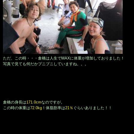
ただ、この時・・・倉橋は人生でMAXに体重が増加しておりました！
写真で見ても何だかプニプニしていますね。。。
倉橋の身長は
171.0cm
なのですが。
この時の体重は
72.0kg
！体脂肪率は
21％
ぐらいありました！！