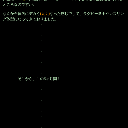
ところなのですが。
なんか全体的にデカく
(太く)
なった感じでして、ラグビー選手やレスリン
グ体型になってきておりました。
・
・
・
・
・
・
・
・
・
・
そこから、この3ヶ月間！
・
・
・
・
・
・
・
・
・