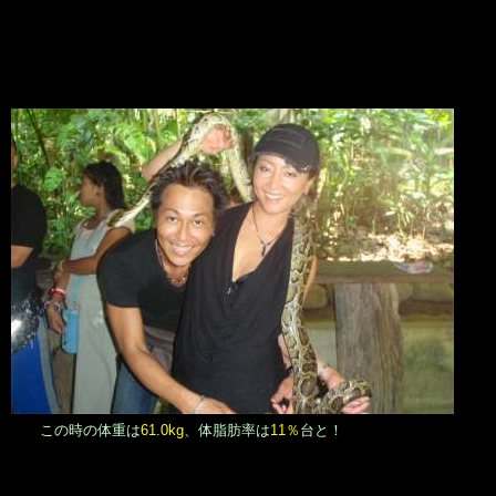
この時の体重は
61.0kg
、体脂肪率は
11％
台と！