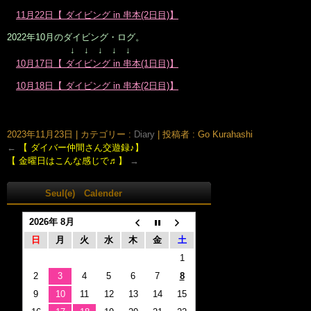
11月22日【 ダイビング in 串本(2日目)】
2022年10月のダイビング・ログ。
↓ ↓ ↓ ↓ ↓
10月17日【 ダイビング in 串本(1日目)】
10月18日【 ダイビング in 串本(2日目)】
大阪市北区鶴野町のヘアサロン。梅田・茶屋町･中崎町近く、完全予約制の美容室｢Seul(e)スール｣のホームページです。美容師・スタイリスト：倉橋 豪(くらはし ごう)、堂丸 真代(どうまる
まさよ)
2023年11月23日
|
カテゴリー :
Diary
|
投稿者 : Go Kurahashi
←
【 ダイバー仲間さん交遊録♪】
【 金曜日はこんな感じで♬】
→
Seul(e) Calender
2026年 8月
日
月
火
水
木
金
土
1
2
3
4
5
6
7
8
9
10
11
12
13
14
15