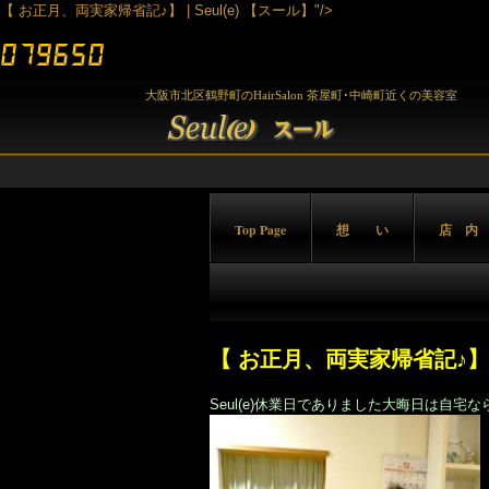
【 お正月、両実家帰省記♪】 | Seul(e) 【スール】"/>
大阪市北区鶴野町のHairSalon 茶屋町･中崎町近くの美容室
Top Page
想 い
店 内
【 お正月、両実家帰省記♪】
Seul(e)休業日でありました大晦日は自宅