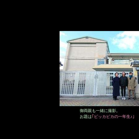
御両親も一緒に撮影。
お題は
｢ピッカピカの一年生♪｣