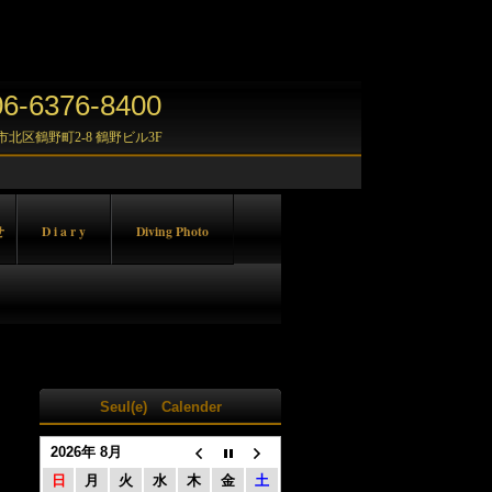
-6376-8400
大阪市北区鶴野町2-8 鶴野ビル3F
せ
D i a r y
Diving Photo
Seul(e) Calender
2026年 8月
日
月
火
水
木
金
土