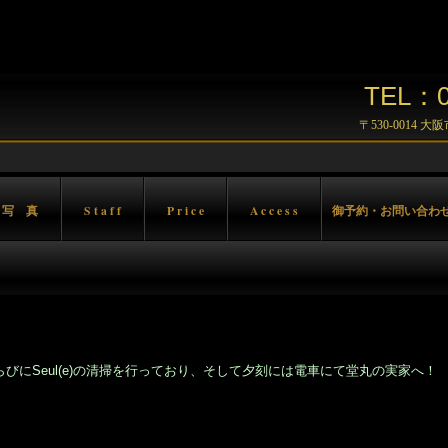
TEL：06
〒530-0014 
 写 真
S t a f f
P r i c e
A c c e s s
御予約・お問い合わ
ならびにSeul(e)の清掃を行っており、そして夕刻には電車にて堂丸の実家へ！