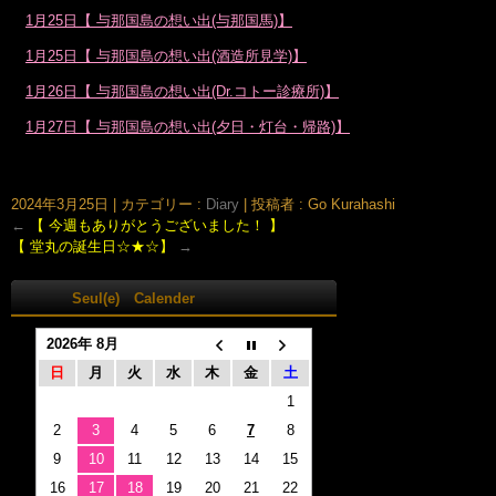
1月25日【 与那国島の想い出(与那国馬)】
1月25日【 与那国島の想い出(酒造所見学)】
1月26日【 与那国島の想い出(Dr.コトー診療所)】
1月27日【 与那国島の想い出(夕日・灯台・帰路)】
大阪市北区鶴野町のヘアサロン。梅田・茶屋町･中崎町近く、完全予約制の美容室｢Seul(e)スール｣のホームページです。美容師・スタイリスト：倉橋 豪(くらはし ごう)、堂丸 真代(どうまる
まさよ)
2024年3月25日
|
カテゴリー :
Diary
|
投稿者 : Go Kurahashi
←
【 今週もありがとうございました！ 】
【 堂丸の誕生日☆★☆】
→
Seul(e) Calender
2026年 8月
日
月
火
水
木
金
土
1
2
3
4
5
6
7
8
9
10
11
12
13
14
15
16
17
18
19
20
21
22