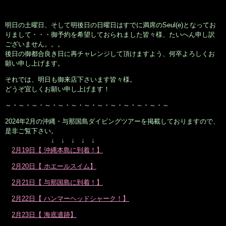
明日の土曜日、そして明後日の日曜日はすでに満席のSeul(e)となってお
りまして・・・御予約を希望しておられました皆々様、たいへん申し訳
ございません。。。
後日の御都合良き日に再チャレンジして頂けますよう、何卒よろしくお
願い申し上げます。
それでは、明日も御来店下さいます皆々様。
どうぞ宜しくお願い申し上げます！
～・～・～・～・～・～・～・～・～・～・～・～・～
2024年2月の沖縄・与那国島ダイビングツアーを掲載しておりますので、
是非ご覧下さい。
↓ ↓ ↓ ↓ ↓
2月19日【 沖縄本島に到着！】
2月20日【 ホエールスイム】
2月21日【 与那国島に到着！】
2月22日【 ハンマーヘッドシャーク！】
2月23日【 海底遺跡】