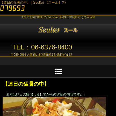
【連日の猛暑の中】 | Seul(e) 【スール】"/>
大阪市北区鶴野町のHairSalon 茶屋町･中崎町近くの美容室
TEL：06-6376-8400
〒530-0014 大阪市北区鶴野町2-8 鶴野ビル3F
【連日の猛暑の中】
まずは昨日の帰宅しましてからの夕食の内容ですが。