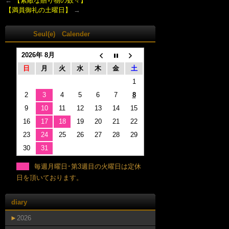
←
【素敵な贈り物の数々】
【満員御礼の土曜日】
→
Seul(e) Calender
2026年 8月
日
月
火
水
木
金
土
1
2
3
4
5
6
7
8
9
10
11
12
13
14
15
16
17
18
19
20
21
22
23
24
25
26
27
28
29
30
31
毎週月曜日･第3週目の火曜日は定休
日を頂いております。
diary
►
2026