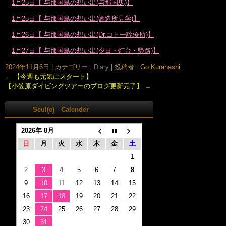
1月25日【 与那国島の想い出(与那国馬)】
1月25日【 与那国島の想い出(酒造所見学)】
1月26日【 与那国島の想い出(Dr.コトー診療所)】
1月27日【 与那国島の想い出(夕日・灯台・帰路)】
2024年11月6日
|
カテゴリー :
Diary
|
投稿者 : Go Kurahashi
←
【今週も元気にスタート】
【小笠原ダイビングツアーのブログ更新完了】
→
Seul(e) Calender
2026年 8月
日
月
火
水
木
金
土
1
2
3
4
5
6
7
8
9
10
11
12
13
14
15
16
17
18
19
20
21
22
23
24
25
26
27
28
29
30
31