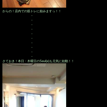
からの！店内での筋トレに励みますっ！！
・
・
・
・
・
・
・
・
・
・
さておき！本日・木曜日のSeul(e)も元気に始動！！