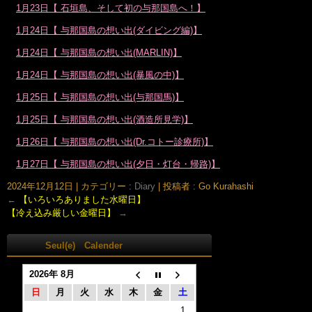
1月23日【 石垣島、そして初の与那国島へ！】
1月24日【 与那国島の想い出(ダイビング編)】
1月24日【 与那国島の想い出(MARLIN)】
1月24日【 与那国島の想い出(暴風の中)】
1月25日【 与那国島の想い出(与那国馬)】
1月25日【 与那国島の想い出(酒造所見学)】
1月26日【 与那国島の想い出(Dr.コトー診療所)】
1月27日【 与那国島の想い出(夕日・灯台・帰路)】
2024年12月12日
|
カテゴリー :
Diary
|
投稿者 : Go Kurahashi
←
【いろいろありました水曜日】
【冷え込み厳しい金曜日】
→
Seul(e) Calender
2026年 8月
日
月
火
水
木
金
土
1