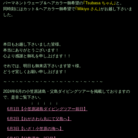
パーマネントウェーブ＆ヘアカラー御希望の
｢Tsubasa ちゃん｣
と。
同時刻にはカット＆ヘアカラー御希望で
｢Mikiyo さん｣
がお越し下さいま
した。
本日もお越し下さいました皆様。
本当にありがとうございます！
心より感謝と御礼を申し上げます！！
それでは、明日も御来店下さいます皆々様。
どうぞ宜しくお願い申し上げます！
～・～・～・～・～・～・～・～・～・～・～・～・～
2024年6月の小笠原諸島・父島ダイビングツアーを掲載しておりますの
で、是非ご覧下さい。
↓ ↓ ↓ ↓ ↓
6月1日【小笠原諸島ダイビングツアー前日】
6月2日【おがさわら丸にて父島へ】
6月3日【いざ！小笠原の海へ】