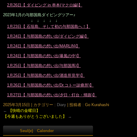
2月26日【 ダイビング in 串本(マクロ編)】
2023年1月の与那国島ダイビングツアー♪
↓ ↓ ↓ ↓ ↓
1月23日【 石垣島、そして初の与那国島へ！】
1月24日【 与那国島の想い出(ダイビング編)】
1月24日【 与那国島の想い出(MARLIN)】
1月24日【 与那国島の想い出(暴風の中)】
1月25日【 与那国島の想い出(与那国馬)】
1月25日【 与那国島の想い出(酒造所見学)】
1月26日【 与那国島の想い出(Dr.コトー診療所)】
1月27日【 与那国島の想い出(夕日・灯台・帰路)】
2025年3月15日
|
カテゴリー :
Diary
|
投稿者 : Go Kurahashi
←
【快晴の金曜日】
【今週もありがとうございました】
→
Seul(e) Calender