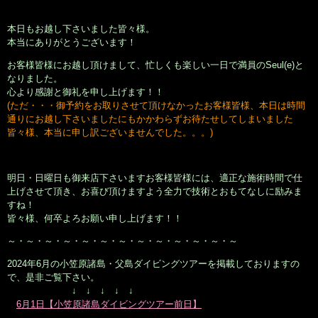
本日もお越し下さいました皆々様。
本当にありがとうございます！
お客様皆様にお越し頂けまして、忙しくも楽しい一日で満員のSeul(e)と
なりました。
心より感謝と御礼を申し上げます！！
(ただ・・・御予約をお取りさせて頂けなかったお客様皆様、本日は時間
通りにお越し下さいましたにもかかわらずお待たせしてしまいました
皆々様、
本当に申し訳ございませんでした。。。)
明日・日曜日も御来店下さいますお客様皆様には、適正な施術時間で仕
上げさせて頂き、お喜び頂けますよう全力で技術とおもてなしに励みま
すね！
皆々様、何卒よろお願い申し上げます！！
～・～・～・～・～・～・～・～・～・～・～・～・～
2024年6月の小笠原諸島・父島ダイビングツアーを掲載しておりますの
で、是非ご覧下さい。
↓ ↓ ↓ ↓ ↓
6月1日【小笠原諸島ダイビングツアー前日】