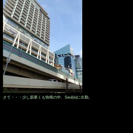
さて・・・少し肌寒くも快晴の中、Seul(e)に出勤。