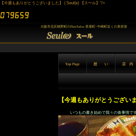
【今週もありがとうございました】 | Seul(e) 【スール】"/>
大阪市北区鶴野町のHairSalon 茶屋町･中崎町近くの美容室
Top Page
想 い
店 内
【今週もありがとうござい
いつもの書き始めで我々の食事情です