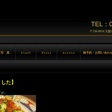
TEL：06
〒530-0014 
 写 真
S t a f f
P r i c e
A c c e s s
御予約・お問い合わ
ました】
が。