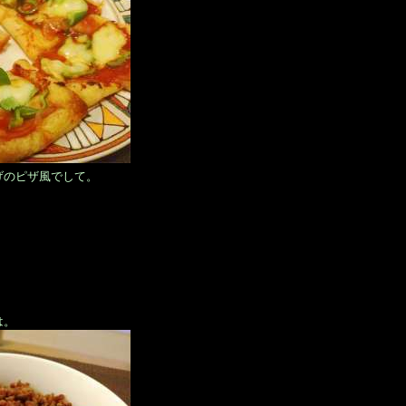
げのピザ風でして。
。