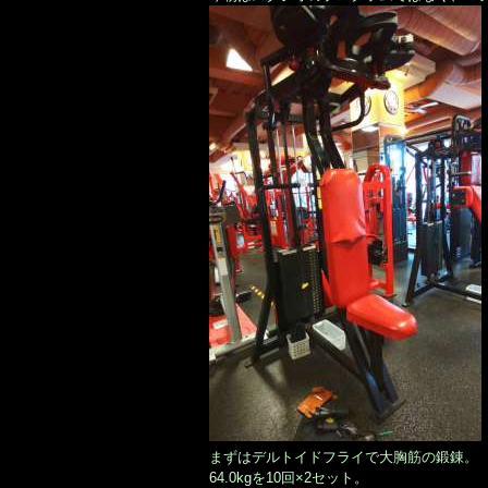
まずはデルトイドフライで大胸筋の鍛錬。
64.0kgを10回×2セット。