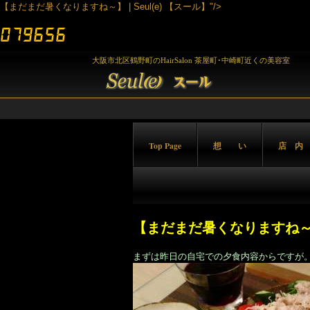
【まだまだ暑くなりますね～】 | Seul(e) 【スール】"/>
大阪市北区鶴野町のHairSalon 茶屋町･中崎町近くの美容室
Top Page
想 い
店 内
【まだまだ暑くなりますね
まずは昨日の自宅での夕食内容からですが