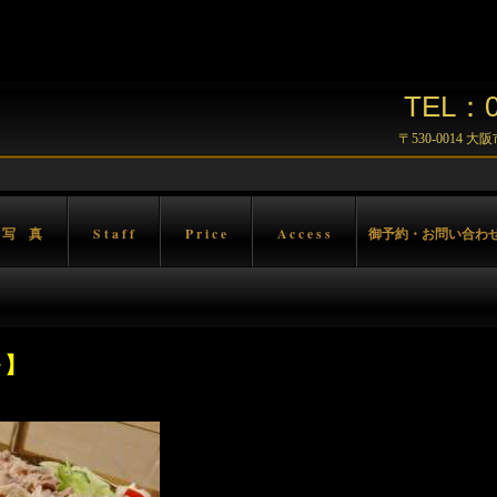
TEL：06
〒530-0014 
 写 真
S t a f f
P r i c e
A c c e s s
御予約・お問い合わ
～】
。