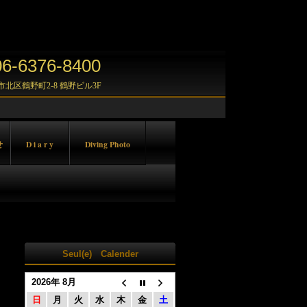
-6376-8400
大阪市北区鶴野町2-8 鶴野ビル3F
せ
D i a r y
Diving Photo
Seul(e) Calender
2026年 8月
日
月
火
水
木
金
土