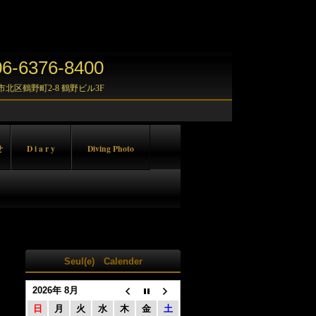
-6376-8400
大阪市北区鶴野町2-8 鶴野ビル3F
せ
D i a r y
Diving Photo
Seul(e) Calender
2026年 8月
日
月
火
水
木
金
土