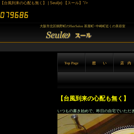
【台風到来の心配も無く】 | Seul(e) 【スール】"/>
大阪市北区鶴野町のHairSalon 茶屋町･中崎町近くの美容室
Top Page
想 い
店 内
【台風到来の心配も無く】
いつもの書き始めで、昨日の自宅でいただ