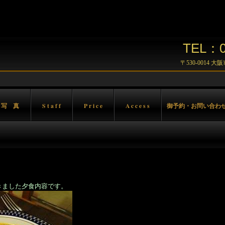
TEL：06
〒530-0014 
 写 真
S t a f f
P r i c e
A c c e s s
御予約・お問い合わ
きました夕食内容です。