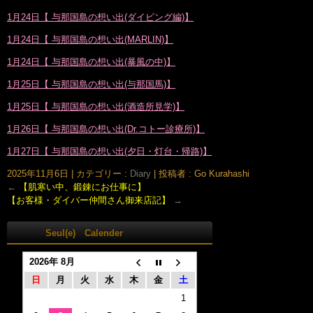
1月24日【 与那国島の想い出(ダイビング編)】
1月24日【 与那国島の想い出(MARLIN)】
1月24日【 与那国島の想い出(暴風の中)】
1月25日【 与那国島の想い出(与那国馬)】
1月25日【 与那国島の想い出(酒造所見学)】
1月26日【 与那国島の想い出(Dr.コトー診療所)】
1月27日【 与那国島の想い出(夕日・灯台・帰路)】
2025年11月6日
|
カテゴリー :
Diary
|
投稿者 : Go Kurahashi
←
【肌寒い中、鍛錬にお仕事に】
【お客様・ダイバー仲間さん御来店記】
→
Seul(e) Calender
2026年 8月
日
月
火
水
木
金
土
1