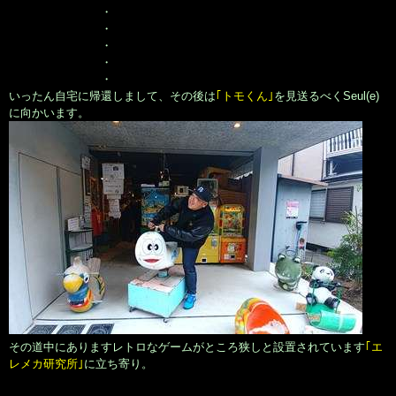
・
・
・
・
・
いったん自宅に帰還しまして、その後は
｢トモくん｣
を見送るべくSeul(e)
に向かいます。
その道中にありますレトロなゲームがところ狭しと設置されています
｢エ
レメカ研究所｣
に立ち寄り。