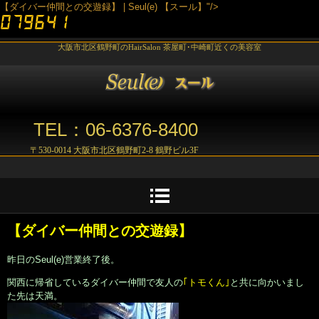
【ダイバー仲間との交遊録】 | Seul(e) 【スール】"/>
大阪市北区鶴野町のHairSalon 茶屋町･中崎町近くの美容室
TEL：06-6376-8400
〒530-0014 大阪市北区鶴野町2-8 鶴野ビル3F
【ダイバー仲間との交遊録】
昨日のSeul(e)営業終了後。
関西に帰省しているダイバー仲間で友人の
｢トモくん｣
と共に向かいまし
た先は天満。