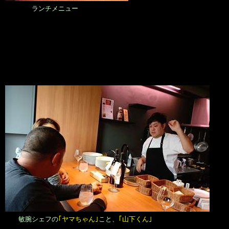
ランチメニュー
敏腕シェフの
｢ヤマちゃん｣
こと、
｢山下くん｣