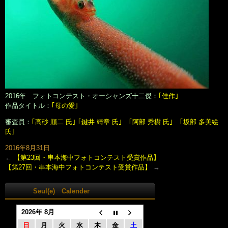
2016年 フォトコンテスト・オーシャンズ十二傑：
｢佳作｣
作品タイトル：
｢母の愛｣
審査員：
｢高砂 順二 氏｣ ｢鍵井 靖章 氏｣ ｢阿部 秀樹 氏｣ ｢坂部 多美絵
氏｣
2016年8月31日
←
【第23回・串本海中フォトコンテスト受賞作品】
【第27回・串本海中フォトコンテスト受賞作品】
→
Seul(e) Calender
2026年 8月
日
月
火
水
木
金
土