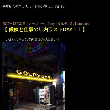
来年度も何卒よろしくお願い申し上げます♪
大阪市北区鶴野町のヘアサロン。梅田・茶屋町･中崎町近く、完全予約制の美容室｢Seul(e)スール｣のホームページです。美容師・スタイリスト：倉橋 豪(くらはし ごう)、堂丸 真代(どうまる
まさよ)
2020年12月31日
|
カテゴリー :
Diary
|
投稿者 : Go Kurahashi
【 鍛錬と仕事の年内ラストDAY！！】
いよいよ本日は年内最後のジム通い！