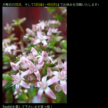
大晦日の
31日
、そして
1日(金)～4日(月)
までお休みを頂戴いたします♪
Seul(e)を愛して下さいます皆々様！