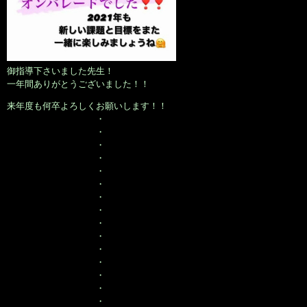
御指導下さいました先生！
一年間ありがとうございました！！
来年度も何卒よろしくお願いします！！
・
・
・
・
・
・
・
・
・
・
・
・
・
・
・