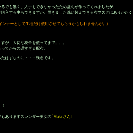
いるでも無く、入手もできなかったため堂丸が作ってくれましたが。
で購入する事もできますが、届きました洗い替えできる布マスクはありがたく
インナーとして生地だけ使用させてもらうかもしれませんが。)
ますが、大切な税金を使ってまで。。。
たってからの遅すぎる配布。
ったはずなのに・・・残念です。
！！
でもありますスレンダー美女の
｢Maki さん｣