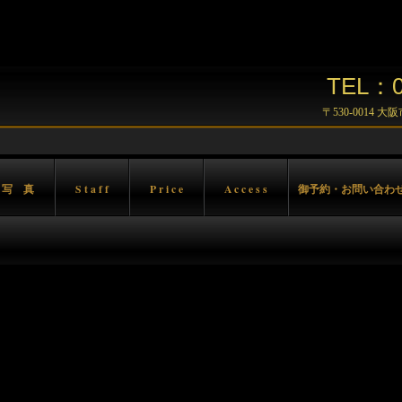
TEL：06
〒530-0014 
 写 真
S t a f f
P r i c e
A c c e s s
御予約・お問い合わ