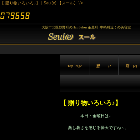
【 贈り物いろいろ♪】 | Seul(e) 【スール】"/>
大阪市北区鶴野町のHairSalon 茶屋町･中崎町近くの美容室
Top Page
想 い
店 内
【 贈り物いろいろ♪】
本日・金曜日は♪
蒸し暑さを感じる曇天ですね～。