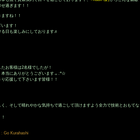
幸せ過ぎます！！
きますね！！
ざいます！
ける日も楽しみにしております♬
したお客様は2名様でしたが！
当にありがとうございます.｡.:*☆
さり応援して下さいます皆様！！
しく、そして晴れやかな気持ちで過ごして頂けますよう全力で技術とおもてな
！！
す。美容師・スタイリスト：倉橋 豪(くらはし ごう)、堂丸 真代(どうまる まさよ)
 Go Kurahashi