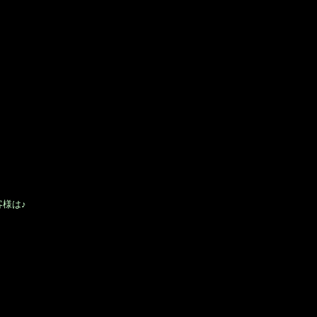
！
様は♪