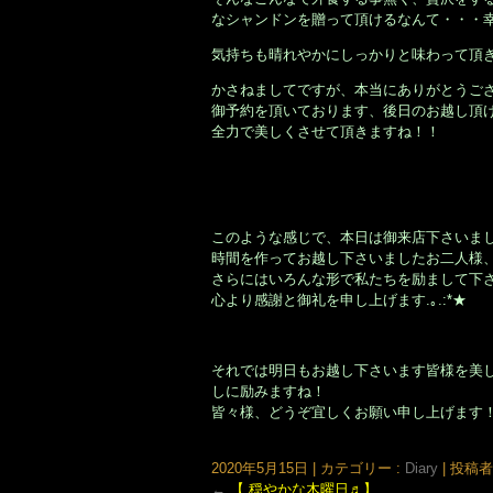
なシャンドンを贈って頂けるなんて・・・
気持ちも晴れやかにしっかりと味わって頂
かさねましてですが、本当にありがとうご
御予約を頂いております、後日のお越し頂
全力で美しくさせて頂きますね！！
このような感じで、本日は御来店下さいま
時間を作ってお越し下さいましたお二人様、本
さらにはいろんな形で私たちを励まして下
心より感謝と御礼を申し上げます.｡.:*★
それでは明日もお越し下さいます皆様を美
しに励みますね！
皆々様、どうぞ宜しくお願い申し上げます
大阪市北区鶴野町のヘアサロン。梅田・茶屋町･中崎町近く、完全予約制の美容室｢Seul(e)スール｣のホームページで
2020年5月15日
|
カテゴリー :
Diary
|
投稿者 :
←
【 穏やかな木曜日♬】