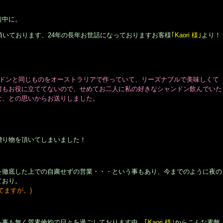
前中に。
頂いております、24年の長年お世話になっておりますお客様
｢Kaori 様｣
より！
ンドンと同じものをオーストラリアで作っていて、リーズナブルで美味しくて
何もお役に立ててないので、せめてお二人に私の好きなシャンドン飲んでいた
な、との思いからお送りしました。
贈り物を頂いてしまいました！
を徹底した上での自粛せずの営業・・・という事もあり、今までのように夜の
ており。
てますが。)
る事も無く質素倹約で日々を過ごしております中、
｢Kaori 様｣
からこんな素敵