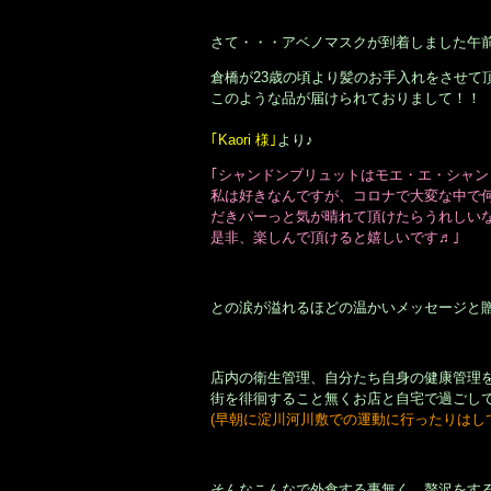
さて・・・アベノマスクが到着しました午
倉橋が23歳の頃より髪のお手入れをさせて
このような品が届けられておりまして！！
｢Kaori 様｣
より♪
｢シャンドンブリュットはモエ・エ・シャ
私は好きなんですが、コロナで大変な中で
だきパーっと気が晴れて頂けたらうれしい
是非、楽しんで頂けると嬉しいです♬｣
との涙が溢れるほどの温かいメッセージと
店内の衛生管理、自分たち自身の健康管理
街を徘徊すること無くお店と自宅で過ごし
(早朝に淀川河川敷での運動に行ったりはし
そんなこんなで外食する事無く、贅沢をす