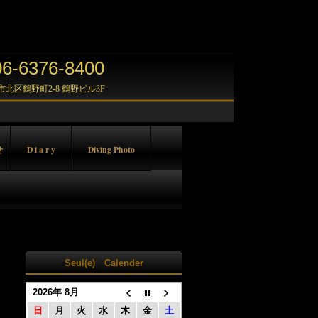
-6376-8400
大阪市北区鶴野町2-8 鶴野ビル3F
せ
D i a r y
Diving Photo
Seul(e) Calender
2026年 8月
日
月
火
水
木
金
土