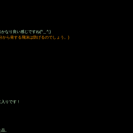
なり良い感じですね(^＿^;)
分から発する飛沫は防げるのでしょう。)
に入りです！
た品。