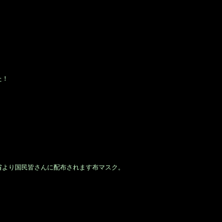
た！
省より国民皆さんに配布されます布マスク。