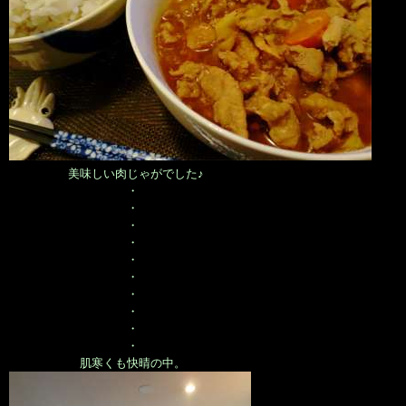
美味しい肉じゃがでした♪
・
・
・
・
・
・
・
・
・
・
肌寒くも快晴の中。