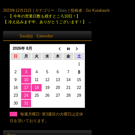
まさよ)
2023年12月21日
|
カテゴリー :
Diary
|
投稿者 : Go Kurahashi
←
【 今年の営業日数も残すところ10日！】
【 冷え込みます中、ありがとうございます！】
→
Seul(e) Calender
2026年 8月
日
月
火
水
木
金
土
1
2
3
4
5
6
7
8
9
10
11
12
13
14
15
16
17
18
19
20
21
22
23
24
25
26
27
28
29
30
31
毎週月曜日･第3週目の火曜日は定休
日を頂いております。