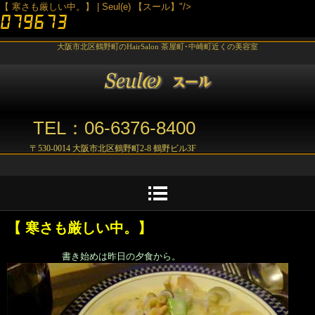
【 寒さも厳しい中。】 | Seul(e) 【スール】"/>
大阪市北区鶴野町のHairSalon 茶屋町･中崎町近くの美容室
TEL：06-6376-8400
〒530-0014 大阪市北区鶴野町2-8 鶴野ビル3F
【 寒さも厳しい中。】
書き始めは昨日の夕食から。