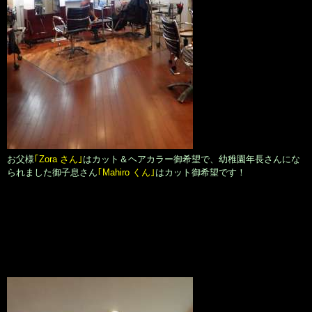
お父様
｢Zora さん｣
はカット＆ヘアカラー御希望で、幼稚園年長さんにな
られました御子息さん
｢Mahiro くん｣
はカット御希望です！