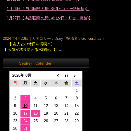
1月26日【 与那国島の想い出(Dr.コトー診療所)】
1月27日【 与那国島の想い出(夕日・灯台・帰路)】
大阪市北区鶴野町のヘアサロン。梅田・茶屋町･中崎町近く、完全予約制の美容室｢Seul(e)スール｣のホームページです。美容師・スタイリスト：倉橋 豪(くらはし ごう)、堂丸 真代(どうまる
まさよ)
2024年4月23日
|
カテゴリー :
Diary
|
投稿者 : Go Kurahashi
←
【 友人との休日を満喫♬】
【 天気が移り変わる水曜日。】
→
Seul(e) Calender
2026年 8月
日
月
火
水
木
金
土
1
2
3
4
5
6
7
8
9
10
11
12
13
14
15
16
17
18
19
20
21
22
23
24
25
26
27
28
29
30
31