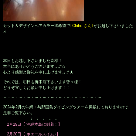
カット＆デザインヘアカラー御希望で
｢Chiho さん｣
がお越し下さいました
♬
本日もお越し下さいました皆様！
本当にありがとうございます.｡.:*☆
心より感謝と御礼を申し上げます.｡.:*★
それでは、明日も御来店下さいます皆々様！
どうぞ宜しくお願い申し上げます！！
～・～・～・～・～・～・～・～・～・～・～・～・～
2024年2月の沖縄・与那国島ダイビングツアーを掲載しておりますので、
是非ご覧下さい。
↓ ↓ ↓ ↓ ↓
2月19日【 沖縄本島に到着！】
2月20日【 ホエールスイム♪】