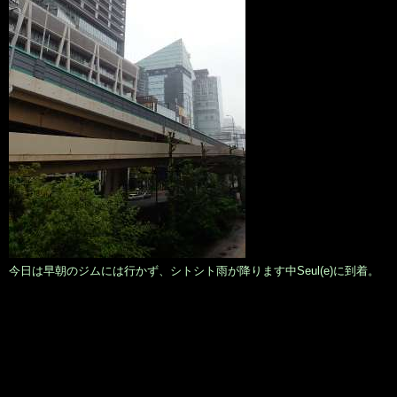
今日は早朝のジムには行かず、シトシト雨が降ります中Seul(e)に到着。