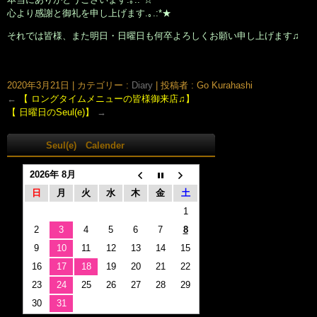
心より感謝と御礼を申し上げます.｡.:*★
それでは皆様、また明日・日曜日も何卒よろしくお願い申し上げます♫
大阪市北区鶴野町のヘアサロン。梅田・茶屋町･中崎町近く、完全予約制の美容室｢Seul(e)スール｣のホームページです。美容師・スタイリスト：倉橋 豪(くらはし ごう)、堂丸 真代(どうまる
まさよ)
2020年3月21日
|
カテゴリー :
Diary
|
投稿者 : Go Kurahashi
←
【 ロングタイムメニューの皆様御来店♫】
【 日曜日のSeul(e)】
→
Seul(e) Calender
2026年 8月
日
月
火
水
木
金
土
1
2
3
4
5
6
7
8
9
10
11
12
13
14
15
16
17
18
19
20
21
22
23
24
25
26
27
28
29
30
31