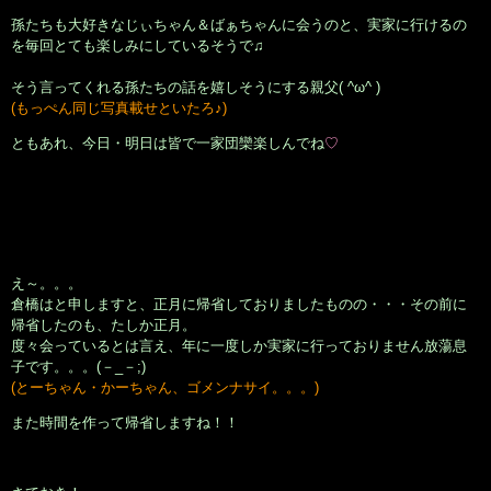
孫たちも大好きなじぃちゃん＆ばぁちゃんに会うのと、実家に行けるの
を毎回とても楽しみにしているそうで♫
そう言ってくれる孫たちの話を嬉しそうにする親父( ^ω^ )
(もっぺん同じ写真載せといたろ♪)
ともあれ、今日・明日は皆で一家団欒楽しんでね
♡
え～。。。
倉橋はと申しますと、正月に帰省しておりましたものの・・・その前に
帰省したのも、たしか正月。
度々会っているとは言え、年に一度しか実家に行っておりません放蕩息
子です。。。(－_－;)
(とーちゃん・かーちゃん、ゴメンナサイ。。。)
また時間を作って帰省しますね！！