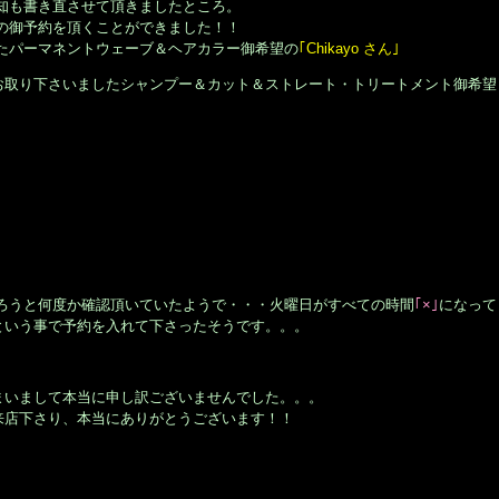
知も書き直させて頂きましたところ。
の御予約を頂くことができました！！
たパーマネントウェーブ＆ヘアカラー御希望の
｢Chikayo さん｣
お取り下さいましたシャンプー＆カット＆ストレート・トリートメント御希望
取ろうと何度か確認頂いていたようで・・・火曜日がすべての時間
｢×｣
になって
という事で予約を入れて下さったそうです。。。
まいまして本当に申し訳ございませんでした。。。
来店下さり、本当にありがとうございます！！