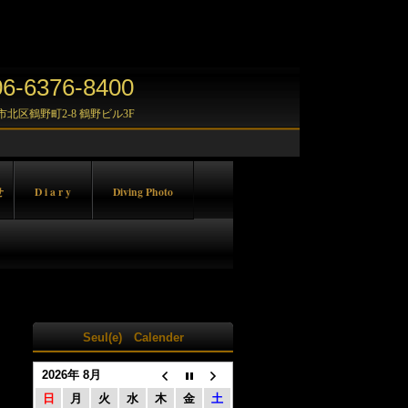
-6376-8400
大阪市北区鶴野町2-8 鶴野ビル3F
せ
D i a r y
Diving Photo
Seul(e) Calender
2026年 8月
日
月
火
水
木
金
土