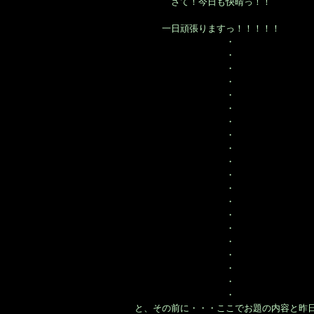
さて！今日も快晴っ！！
一日頑張りますっ！！！！！
・
・
・
・
・
・
・
・
・
・
・
・
・
・
・
・
・
・
・
・
と、その前に・・・ここでお題の内容と昨