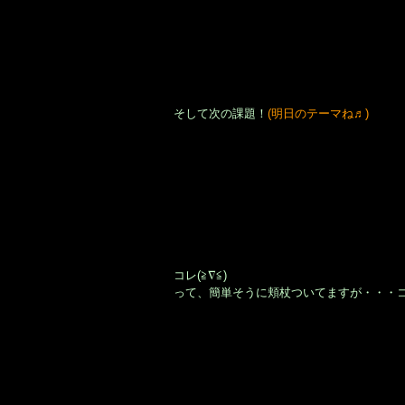
そして次の課題！
(明日のテーマね♬)
コレ(≧∇≦)
って、簡単そうに頬杖ついてますが・・・