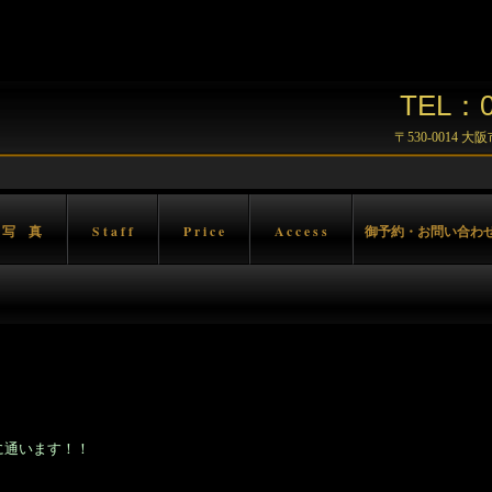
TEL：06
〒530-0014 
 写 真
S t a f f
P r i c e
A c c e s s
御予約・お問い合わ
に通います！！