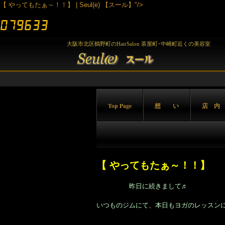
【 やってもたぁ～！！】 | Seul(e) 【スール】"/>
大阪市北区鶴野町のHairSalon 茶屋町･中崎町近くの美容室
Top Page
想 い
店 内
【 やってもたぁ～！！】
昨日に続きまして♬
いつものジムにて、本日もヨガのレッスン