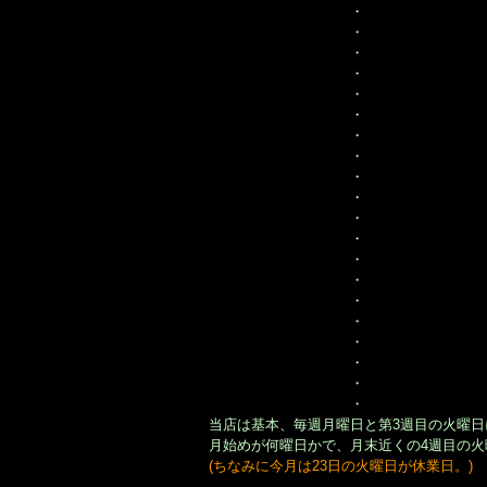
・
・
・
・
・
・
・
・
・
・
・
・
・
・
・
・
・
・
・
・
当店は基本、毎週月曜日と第3週目の火曜
月始めが何曜日かで、月末近くの4週目の
(ちなみに今月は23日の火曜日が休業日。)