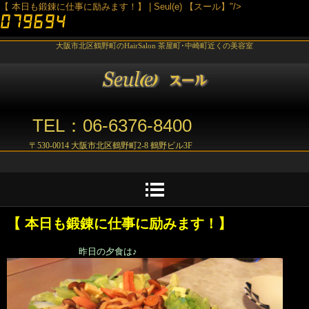
【 本日も鍛錬に仕事に励みます！】 | Seul(e) 【スール】"/>
大阪市北区鶴野町のHairSalon 茶屋町･中崎町近くの美容室
TEL：06-6376-8400
〒530-0014 大阪市北区鶴野町2-8 鶴野ビル3F
【 本日も鍛錬に仕事に励みます！】
昨日の夕食は♪