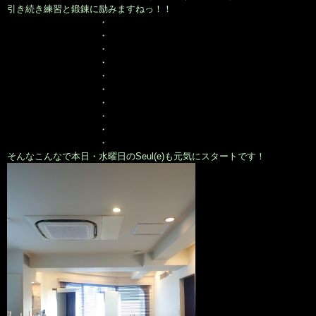
引き続き練習と鍛錬に励みますねっ！！
・
・
・
・
・
・
・
・
・
・
そんなこんなで本日・水曜日のSeul(e)も元気にスタートです！