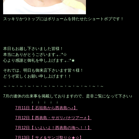
スッキリかつトップにはボリュームを持たせたショートボブです！
本日もお越し下さいました皆様！
本当にありがとうございます.｡.:*☆
心より感謝と御礼を申し上げます.｡.:*★
それでは、明日も御来店下さいます皆々様！
どうぞ宜しくお願い申し上げます！！
～・～・～・～・～・～・～・～・～・～・～・～・～
7月の連休の出来事を掲載しておりますので、是非ご覧になって下さい♪
↓ ↓ ↓ ↓ ↓
7月11日【 石垣島から西表島へ♪】
7月12日【 西表島・サガリバナツアー♬】
7月12日【 いよいよ！西表島の海へ！！】
7月13日【 サメ＆サンゴ祭り☆★☆】