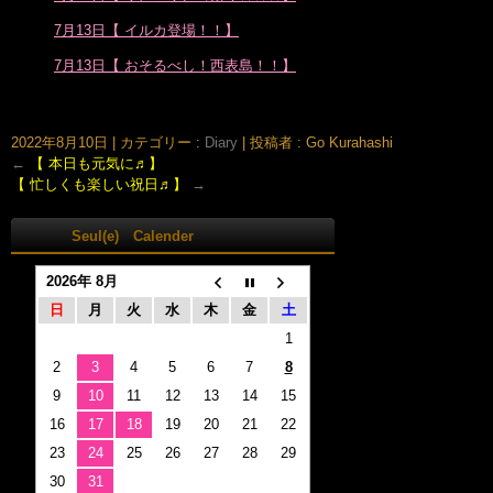
7月13日【 イルカ登場！！】
7月13日【 おそるべし！西表島！！】
大阪市北区鶴野町のヘアサロン。梅田・茶屋町･中崎町近く、完全予約制の美容室｢Seul(e)スール｣のホームページです。美容師・スタイリスト：倉橋 豪(くらはし ごう)、堂丸 真代(どうまる
まさよ)
2022年8月10日
|
カテゴリー :
Diary
|
投稿者 : Go Kurahashi
←
【 本日も元気に♬】
【 忙しくも楽しい祝日♬】
→
Seul(e) Calender
2026年 8月
日
月
火
水
木
金
土
1
2
3
4
5
6
7
8
9
10
11
12
13
14
15
16
17
18
19
20
21
22
23
24
25
26
27
28
29
30
31