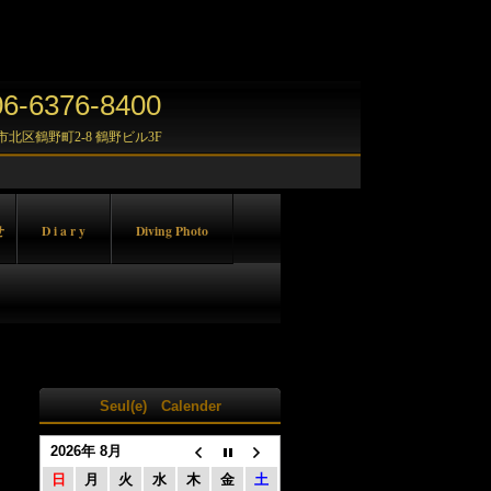
-6376-8400
大阪市北区鶴野町2-8 鶴野ビル3F
せ
D i a r y
Diving Photo
Seul(e) Calender
2026年 8月
日
月
火
水
木
金
土