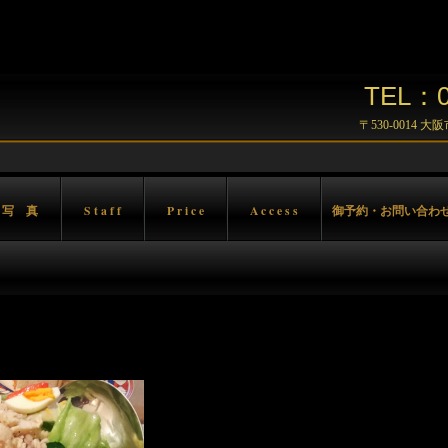
TEL：06
〒530-0014 
 写 真
S t a f f
P r i c e
A c c e s s
御予約・お問い合わ