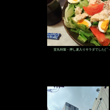
堂丸特製・押し麦入りサラダでした(⌒-