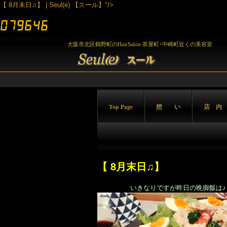
【 8月末日♫】 | Seul(e) 【スール】"/>
大阪市北区鶴野町のHairSalon 茶屋町･中崎町近くの美容室
Top Page
想 い
店 内
【 8月末日♫】
いきなりですが昨日の晩御飯は♪