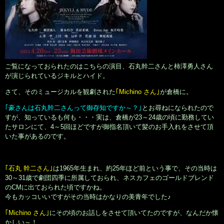
ご覧になっておられたのはこちらの演目、石丸幹二さんと柿澤勇人さん
が演じられているジキルとハイド。
さて、そのミュージカルを観劇された
｢Michino さん｣
が倉橋に。
｢豪さんは石丸幹二さんって御存知ですか～？｣
とお尋ねになられたので
すが、知っているも何も・・・実は、倉橋が23～24歳の頃に勤務してい
たサロンにて、4～5回ほどですが御指名頂いて髪のお手入れをさせて頂
いた事があるのです。
｢石丸 幹二さん｣
は1965年生まれ、約25年ほど前という事で、その当時は
30～31歳で劇団四季に所属しておられ、ネスカフェのゴールドブレンド
のCMに出ておられた頃ですかね。
今もカッコいいですがその当時はかなりの美青年でした♪
｢Michino さん｣
にその頃のお話しをさせて頂いてたのですが、なんだか懐
かしい～！