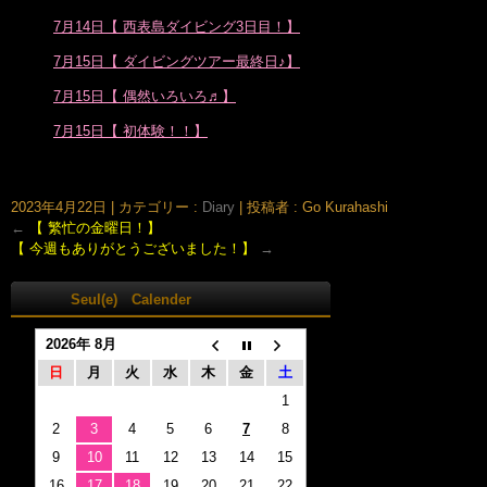
7月14日【 西表島ダイビング3日目！】
7月15日【 ダイビングツアー最終日♪】
7月15日【 偶然いろいろ♬】
7月15日【 初体験！！】
大阪市北区鶴野町のヘアサロン。梅田・茶屋町･中崎町近く、完全予約制の美容室｢Seul(e)スール｣のホームページです。美容師・スタイリスト：倉橋 豪(くらはし ごう)、堂丸 真代(どうまる
まさよ)
2023年4月22日
|
カテゴリー :
Diary
|
投稿者 : Go Kurahashi
←
【 繁忙の金曜日！】
【 今週もありがとうございました！】
→
Seul(e) Calender
2026年 8月
日
月
火
水
木
金
土
1
2
3
4
5
6
7
8
9
10
11
12
13
14
15
16
17
18
19
20
21
22