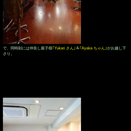
で、同時刻には仲良し親子様
｢Yukari さん｣
＆
｢Ayaka ちゃん｣
がお越し下
さり。