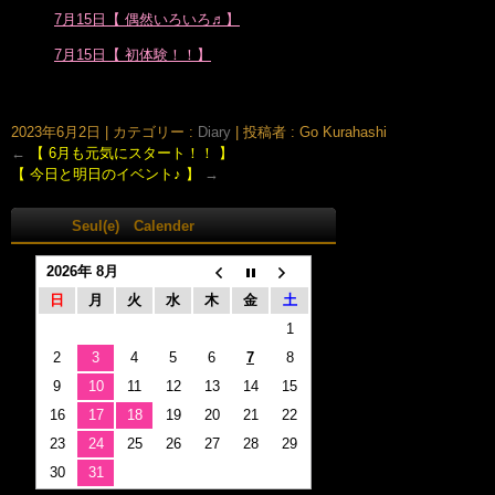
7月15日【 偶然いろいろ♬】
7月15日【 初体験！！】
大阪市北区鶴野町のヘアサロン。梅田・茶屋町･中崎町近く、完全予約制の美容室｢Seul(e)スール｣のホームページです。美容師・スタイリスト：倉橋 豪(くらはし ごう)、堂丸 真代(どうまる
まさよ)
2023年6月2日
|
カテゴリー :
Diary
|
投稿者 : Go Kurahashi
←
【 6月も元気にスタート！！ 】
【 今日と明日のイベント♪ 】
→
Seul(e) Calender
2026年 8月
日
月
火
水
木
金
土
1
2
3
4
5
6
7
8
9
10
11
12
13
14
15
16
17
18
19
20
21
22
23
24
25
26
27
28
29
30
31