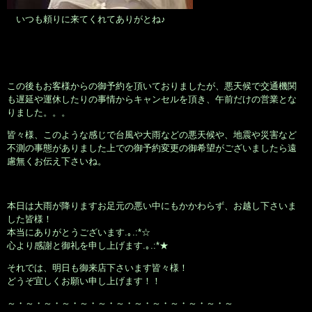
いつも頼りに来てくれてありがとね♪
この後もお客様からの御予約を頂いておりましたが、悪天候で交通機関
も遅延や運休したりの事情からキャンセルを頂き、午前だけの営業とな
りました。。。
皆々様、このような感じで台風や大雨などの悪天候や、地震や災害など
不測の事態がありました上での御予約変更の御希望がございましたら遠
慮無くお伝え下さいね。
本日は大雨が降りますお足元の悪い中にもかかわらず、お越し下さいま
した皆様！
本当にありがとうございます.｡.:*☆
心より感謝と御礼を申し上げます.｡.:*★
それでは、明日も御来店下さいます皆々様！
どうぞ宜しくお願い申し上げます！！
～・～・～・～・～・～・～・～・～・～・～・～・～