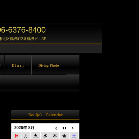
-6376-8400
大阪市北区鶴野町2-8 鶴野ビル3F
せ
D i a r y
Diving Photo
Seul(e) Calender
2026年 8月
日
月
火
水
木
金
土