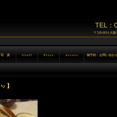
TEL：06
〒530-0014 
 写 真
S t a f f
P r i c e
A c c e s s
御予約・お問い合わ
♪ 】