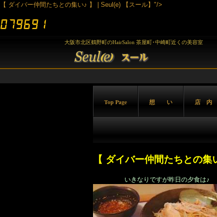
【 ダイバー仲間たちとの集い♪ 】 | Seul(e) 【スール】"/>
大阪市北区鶴野町のHairSalon 茶屋町･中崎町近くの美容室
Top Page
想 い
店 内
【 ダイバー仲間たちとの集い
いきなりですが昨日の夕食は♪