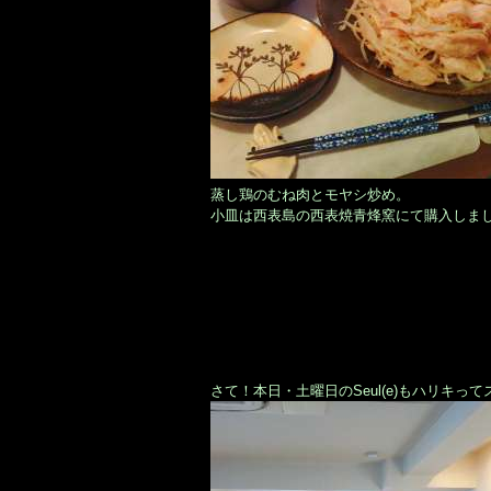
蒸し鶏のむね肉とモヤシ炒め。
小皿は西表島の西表焼青烽窯にて購入しま
さて！本日・土曜日のSeul(e)もハリキっ