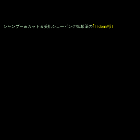
2020年6月10日
|
カテゴリー :
Diary
|
投稿者 : Go Kurahashi
←
【 今週も宜しくお願いします！】
【 雨の木曜日。】
→
Seul(e) Calender
2026年 8月
日
月
火
水
木
金
土
1
2
3
4
5
6
7
8
9
10
11
12
13
14
15
16
17
18
19
20
21
22
23
24
25
26
27
28
29
30
31
毎週月曜日･第3週目の火曜日は定休
日を頂いております。
diary