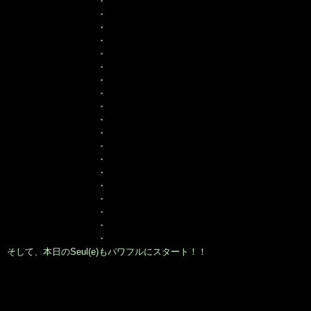
・
・
・
・
・
・
・
・
・
・
・
・
・
・
・
・
・
・
・
そして、本日のSeul(e)もパワフルにスタート！！
朝一番のお客様はカット＆ヘアカラー御希望の
｢Keiko 様｣