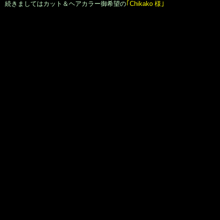
いつもお仕事であちこち飛び回っていらっしゃいます
｢Ritsuko 様｣
のロー
ラーキャリーバッグ。
超繁忙の中お時間を作って御来店下さり、ありがとうございます！