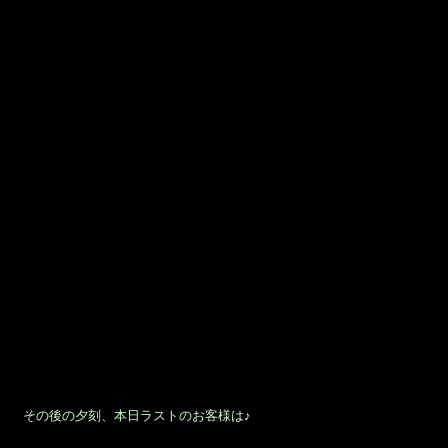
シャンプー＆カット＆美肌シェービング御希望の
｢Hidemi様｣