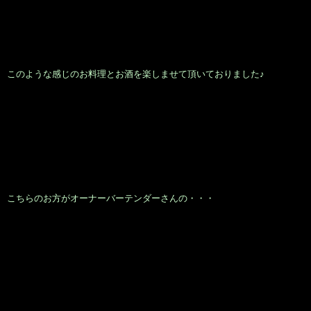
事が！
トイレ前の手洗いスペースに素敵な絵が飾られてまして、indigo(藍色)単
色の絶妙な濃淡で描かれたハンマーヘッドシャークの絵で
｢Hanako さん｣
というお方の作品です。
店内にも以前、
｢Hanakoさん｣
がギャラリーにて個展を開催された際のポ
ストカードもあり・・・
｢新田 華子｣
と記載されてました。
堂丸が
｢私も見に行く～！
｣
言うて、お手洗い前に向かい絵とポストカー
ドをしばらく見てまして・・・カウンター席に戻って来て。