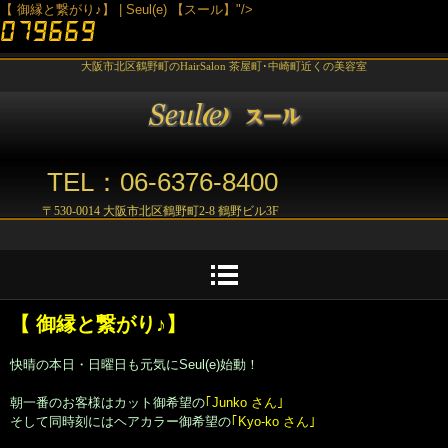
【 御縁と繋がり♪】 | Seul(e) 【スール】"/>
大阪市北区鶴野町のHairSalon 茶屋町･中崎町近くの美容室
TEL：06-6376-8400
〒530-0014 大阪市北区鶴野町2-8 鶴野ビル3F
【 御縁と繋がり♪】
快晴の本日・日曜日も元気にSeul(e)始動！
朝一番のお客様はカット御希望の
｢Junko さん｣
そして同時刻にはヘアカラー御希望の
｢Kyo-ko さん｣