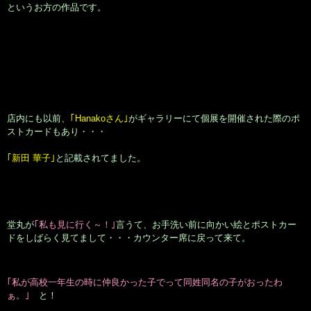
いております。
たっぷり休養をとり、しっかりと英気を養いまして！
来週も全力で技術とおもてなしに励みますね！！
それでは皆様、来週も宜しくお願い申し上げます♫
大阪市北区鶴野町のヘアサロン。梅田・茶屋町･中崎町近く、完全予約制の美容室｢Seul(e)スール｣のホームページです。美容師・スタイリスト：倉橋 豪(くらはし ごう)、堂丸 真代(どうまる
まさよ)
2020年6月21日
|
カテゴリー :
Diary
|
投稿者 : Go Kurahashi
←
【 世代交代！？】
【 2連休はこんな感じで♬】
→
Seul(e) Calender
2026年 8月
日
月
火
水
木
金
土
1
2
3
4
5
6
7
8
9
10
11
12
13
14
15
16
17
18
19
20
21
22
23
24
25
26
27
28
29