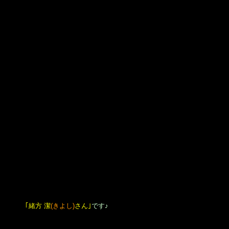
｢私が高校一年生の時に仲良かった子でって同姓同名の子がおったわ
ぁ。｣
と！
それを聞いた
｢潔さん｣
が新田華子さんのプロフィールを確認しましたと
ころ、堂丸と同じ年齢。
大阪芸術大学卒・大阪府立〇〇高校卒。
(・・・・・同年代で〇〇高校卒！？)
｢潔さん｣
がその場で
｢Hanakoさん｣
にメッセージを送られまして。
潔さん
：
｢高校生の時に堂丸って友達いました？｣
Hanakoさん
：
｢堂丸っていたよ。友達でマルって呼んでた。｣