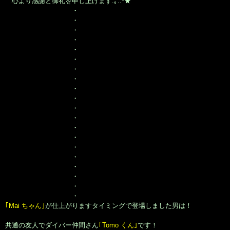
心より感謝と御礼を申し上げます.｡.:*★
・
・
・
・
・
・
・
・
・
・
・
・
・
・
・
・
・
・
・
・
｢Mai ちゃん｣
が仕上がりますタイミングで登場しました男は！
共通の友人でダイバー仲間さん
｢Tomo くん｣
です！