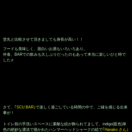
という事でまさかの！堂丸の高校一年生の頃の友人御本人様でした！！
堂丸はfacebook等のSNSはやっておりませんので、
｢Hanakoさん｣
が倉橋
にメッセージを下さりお友達として繋がって頂きました♪
いやはや・・・世間は狭いと言いますか、人は動いて会話を交えると
様々な繋がりが広がっていくものだと、つくづく感じております。
是非、お互いの都合の良き日に
｢SCU BAR｣
にて御一緒できますよう、心
から願っております！
そんな素敵な御縁に心から感謝です！！
さて！そのような御縁話を盛り込みながらですが！！
明日は月曜日にてSeul(e)は休業日で、さらに火曜日もお休みとさせて頂