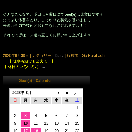
そんなこんなで、明日は月曜日にてSeul(e)は休業日です♬
たっぷり休養をとり、しっかりと英気を養いまして！
来週も全力で技術とおもてなしに励みますね！！
それでは皆様、来週も宜しくお願い申し上げます♫
大阪市北区鶴野町のヘアサロン。梅田・茶屋町･中崎町近く、完全予約制の美容室｢Seul(e)スール｣のホームページです。美容師・スタイリスト：倉橋 豪(くらはし ごう)、堂丸 真代(どうまる
まさよ)
2020年8月30日
|
カテゴリー :
Diary
|
投稿者 : Go Kurahashi
←
【 仕事も遊びも全力で！】
【 休日のいろいろ♪】
→
Seul(e) Calender
2026年 8月
日
月
火
水
木
金
土
1
2
3
4
5
6
7
8
9
10
11
12
13
14
15
16
17
18
19
20
21
22