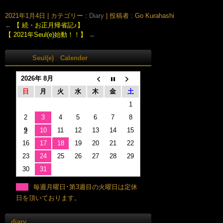
まさよ)
2021年1月4日
|
カテゴリー :
Diary
|
投稿者 : Go Kurahashi
←
【 続・お正月帰省記♪】
【 2021年Seul(e)始動！！】
→
Seul(e) Calender
2026年 8月
日
月
火
水
木
金
土
1
2
3
4
5
6
7
8
9
10
11
12
13
14
15
16
17
18
19
20
21
22
23
24
25
26
27
28
29
30
31
毎週月曜日･第3週目の火曜日は定休
日を頂いております。
diary