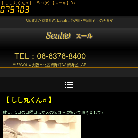
【 しし丸くん♬】 | Seul(e) 【スール】"/>
大阪市北区鶴野町のHairSalon 茶屋町･中崎町近くの美容室
TEL：06-6376-8400
〒530-0014 大阪市北区鶴野町2-8 鶴野ビル3F
【 しし丸くん♬】
昨日、3日の日曜日は友人の御自宅に招いて頂きまして♪