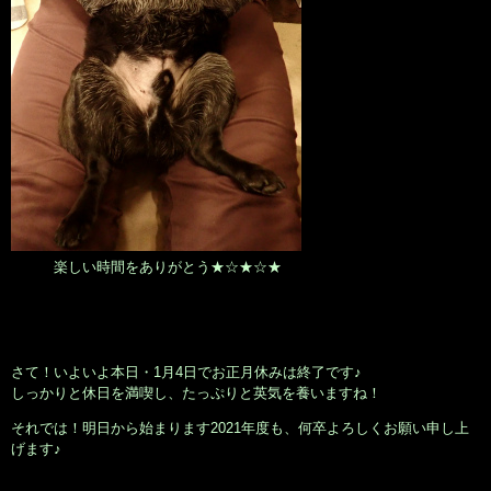
楽しい時間をありがとう★☆★☆★
さて！いよいよ本日・1月4日でお正月休みは終了です♪
しっかりと休日を満喫し、たっぷりと英気を養いますね！
それでは！明日から始まります2021年度も、何卒よろしくお願い申し上
げます♪
大阪市北区鶴野町のヘアサロン。梅田・茶屋町･中崎町近く、完全予約制の美容室｢Seul(e)スール｣のホームページです。美容師・スタイリスト：倉橋 豪(くらはし ごう)、堂丸 真代(どうまる