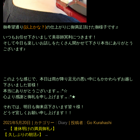
御希望通り
(以上かな？)
の仕上がりに御満足頂けた御様子です♫
いつもお任せ下さいまして美容師冥利につきます！
そして今日も楽しいお話しをたくさん聞かせて下さり本当にありがとう
ございます♪
このような感じで、本日は雨が降り足元の悪い中にもかかわらずお越し
下さいました皆様！
本当にありがとうございます.｡.:*☆
心より感謝と御礼を申し上げます.｡.:*★
それでは、明日も御来店下さいます皆々様！
どうぞ宜しくお願い申し上げます！！
2021年5月20日
|
カテゴリー :
Diary
|
投稿者 : Go Kurahashi
←
【 連休明けの満員御礼♪】
【 久しぶりの朝活♪】
→