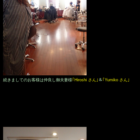
続きましてのお客様は仲良し御夫妻様
｢Hiroshi さん｣
＆
｢Yumiko さん｣