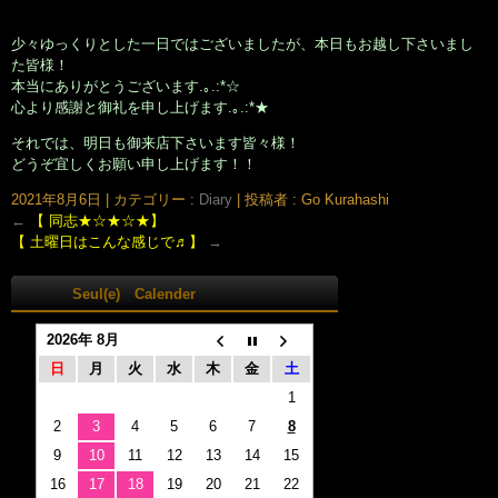
少々ゆっくりとした一日ではございましたが、本日もお越し下さいまし
た皆様！
本当にありがとうございます.｡.:*☆
心より感謝と御礼を申し上げます.｡.:*★
それでは、明日も御来店下さいます皆々様！
どうぞ宜しくお願い申し上げます！！
2021年8月6日
|
カテゴリー :
Diary
|
投稿者 : Go Kurahashi
←
【 同志★☆★☆★】
【 土曜日はこんな感じで♬】
→
Seul(e) Calender
2026年 8月
日
月
火
水
木
金
土
1
2
3
4
5
6
7
8
9
10
11
12
13
14
15
16
17
18
19
20
21
22