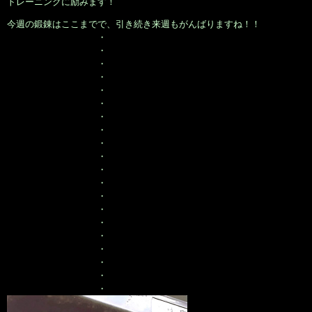
トレーニングに励みます！
今週の鍛錬はここまでで、引き続き来週もがんばりますね！！
・
・
・
・
・
・
・
・
・
・
・
・
・
・
・
・
・
・
・
・