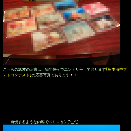
こちらの10枚の写真は、毎年恒例でエントリーしております
｢串本海中フ
ォトコンテスト｣
の応募写真であります！！
自慢するような内容でスミマセン(^＿^;)