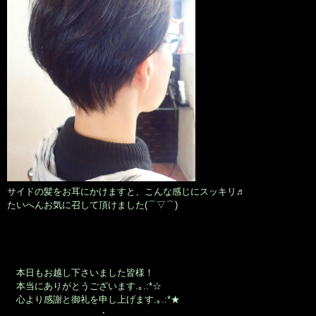
サイドの髪をお耳にかけますと、こんな感じにスッキリ♬
たいへんお気に召して頂けました(⌒▽⌒)
本日もお越し下さいました皆様！
本当にありがとうございます.｡.:*☆
心より感謝と御礼を申し上げます.｡.:*★
・