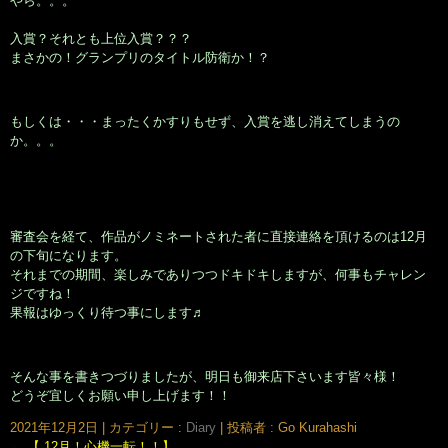
やら。。。
入賞？それとも上位入賞？？？
まさかの！グランプリのタイトル防衛か！？
もしくは・・・まったくかすりもせず、入賞を逃し消えてしまうの
か。。。
審査会を経て、作品がノミネートされた者に直接連絡を頂けるのは12月
の下旬になります。
それまでの期間、楽しみでありつつドキドキしますが、何事もチャレン
ジですね！
果報はゆっくり待つ事にします♬
そんな事を書きつづりましたが、明日も御来店下さいます皆々様！
どうぞ宜しくお願い申し上げます！！
2021年12月2日
|
カテゴリー :
Diary
|
投稿者 : Go Kurahashi
←
【 12月！心機一転！！】