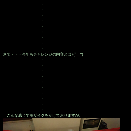
・
・
・
・
・
・
・
・
・
さて・・・今年もチャレンジの内容とは♪(^＿^)
・
・
・
・
・
・
・
・
・
・
こんな感じでモザイクをかけておりますが。