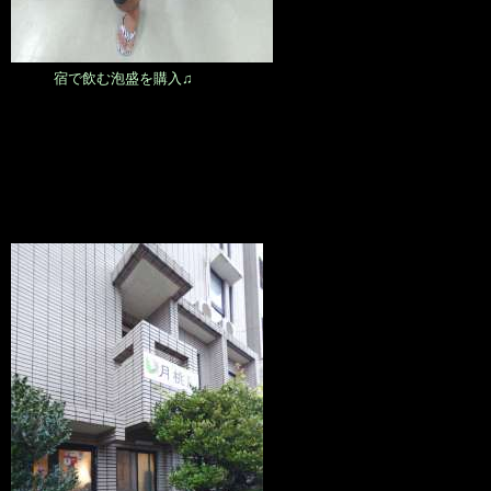
宿で飲む泡盛を購入♫