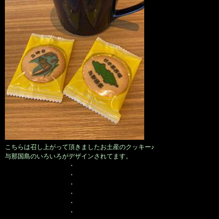
こちらは召し上がって頂きましたお土産のクッキー♪
与那国島のいろいろがデザインされてます。
・
・
・
・
・
・