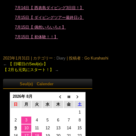
7月14日【 西表島ダイビング3日目！】
7月15日【 ダイビングツアー最終日♪】
7月15日【 偶然いろいろ♬】
7月15日【 初体験！！】
大阪市北区鶴野町のヘアサロン。梅田・茶屋町･中崎町近く、完全予約制の美容室｢Seul(e)スール｣のホームページです。美容師・スタイリスト：倉橋 豪(くらはし ごう)、堂丸 真代(どうまる
まさよ)
2023年1月31日
|
カテゴリー :
Diary
|
投稿者 : Go Kurahashi
←
【 日曜日のSeul(e)♪】
【 2月も元気にスタート！】
→
Seul(e) Calender
2026年 8月
日
月
火
水
木
金
土
1
2
3
4
5
6
7
8
9
10
11
12
13
14
15
16
17
18
19
20
21
22