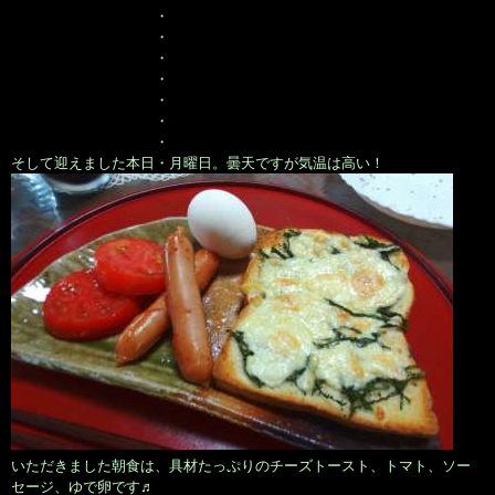
・
・
・
・
・
・
・
そして迎えました本日・月曜日。曇天ですが気温は高い！
いただきました朝食は、具材たっぷりのチーズトースト、トマト、ソー
セージ、ゆで卵です♬