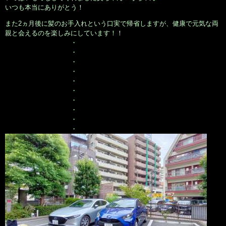
いつも本当にありがとう！
また2ヵ月後に髪のお手入れという口実で帰省しますが、健康で元気な両
親と会えるのを楽しみにしています！！
・
・
・
・
・
・
・
・
・
・