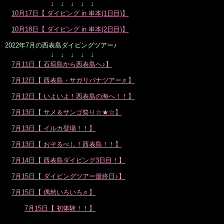
↓ ↓ ↓ ↓ ↓
10月17日【 ダイビング in 串本(1日目)】
10月18日【 ダイビング in 串本(2日目)】
2022年7月の西表島ダイビングツアー♪
↓ ↓ ↓ ↓ ↓
7月11日【 石垣島から西表島へ♪】
7月12日【 西表島・サガリバナツアー♬】
7月12日【 いよいよ！西表島の海へ！！】
7月13日【 サメ＆サンゴ祭り☆★☆】
7月13日【 イルカ登場！！】
7月13日【 おそるべし！西表島！！】
7月14日【 西表島ダイビング3日目！】
7月15日【 ダイビングツアー最終日♪】
7月15日【 偶然いろいろ♬】
7月15日【 初体験！！】
大阪市北区鶴野町のヘアサロン。梅田・茶屋町･中崎町近く、完全予約制の美容室｢Seul(e)スール｣のホームページです。美容師・スタイリスト：倉橋 豪(くらはし ごう)、堂丸 真代(どうまる