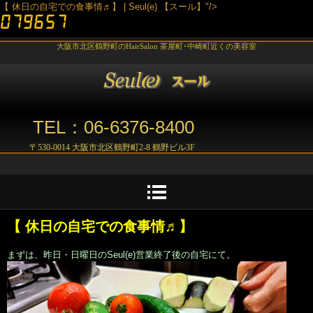
【 休日の自宅での食事情♬】 | Seul(e) 【スール】"/>
大阪市北区鶴野町のHairSalon 茶屋町･中崎町近くの美容室
TEL：06-6376-8400
〒530-0014 大阪市北区鶴野町2-8 鶴野ビル3F
【 休日の自宅での食事情♬】
まずは、昨日・日曜日のSeul(e)営業終了後の自宅にて。