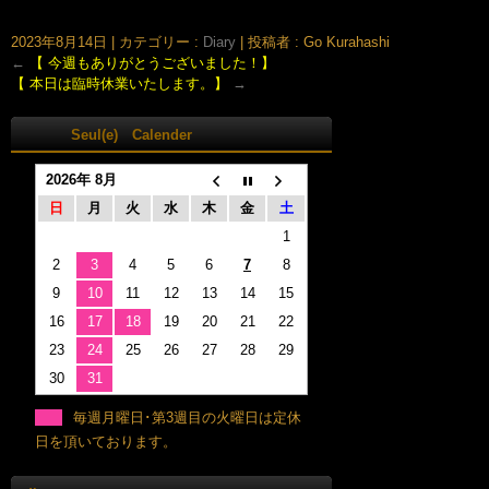
まさよ)
2023年8月14日
|
カテゴリー :
Diary
|
投稿者 : Go Kurahashi
←
【 今週もありがとうございました！】
【 本日は臨時休業いたします。】
→
Seul(e) Calender
2026年 8月
日
月
火
水
木
金
土
1
2
3
4
5
6
7
8
9
10
11
12
13
14
15
16
17
18
19
20
21
22
23
24
25
26
27
28
29
30
31
毎週月曜日･第3週目の火曜日は定休
日を頂いております。