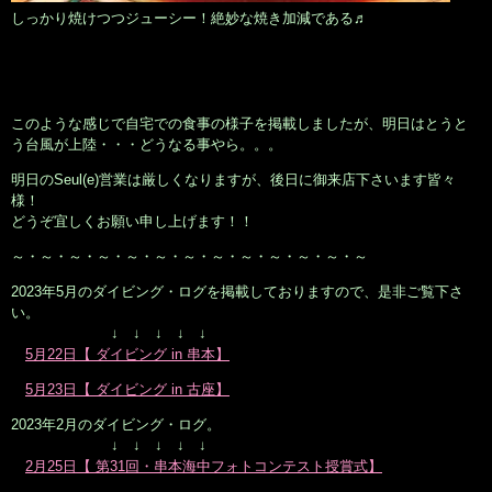
しっかり焼けつつジューシー！絶妙な焼き加減である♬
このような感じで自宅での食事の様子を掲載しましたが、明日はとうと
う台風が上陸・・・どうなる事やら。。。
明日のSeul(e)営業は厳しくなりますが、後日に御来店下さいます皆々
様！
どうぞ宜しくお願い申し上げます！！
～・～・～・～・～・～・～・～・～・～・～・～・～
2023年5月のダイビング・ログを掲載しておりますので、是非ご覧下さ
い。
↓ ↓ ↓ ↓ ↓
5月22日【 ダイビング in 串本】
5月23日【 ダイビング in 古座】
2023年2月のダイビング・ログ。
↓ ↓ ↓ ↓ ↓
2月25日【 第31回・串本海中フォトコンテスト授賞式】