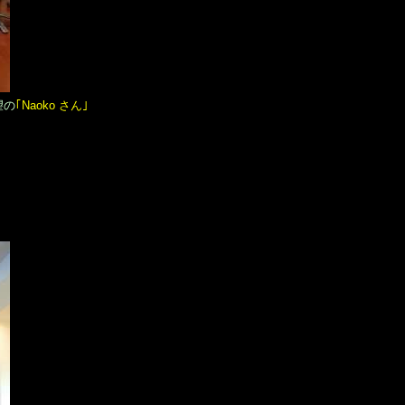
望の
｢Naoko さん｣