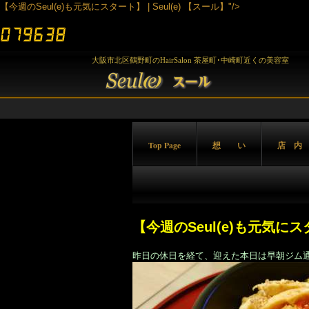
【今週のSeul(e)も元気にスタート】 | Seul(e) 【スール】"/>
大阪市北区鶴野町のHairSalon 茶屋町･中崎町近くの美容室
Top Page
想 い
店 内
【今週のSeul(e)も元気に
昨日の休日を経て、迎えた本日は早朝ジム