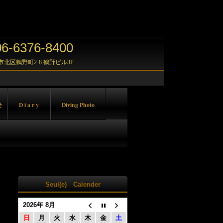
-6376-8400
大阪市北区鶴野町2-8 鶴野ビル3F
せ
D i a r y
Diving Photo
Seul(e) Calender
2026年 8月
日
月
火
水
木
金
土