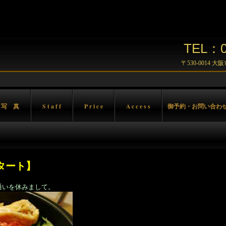
TEL：06
〒530-0014 
 写 真
S t a f f
P r i c e
A c c e s s
御予約・お問い合わ
スタート】
通いを休みまして。